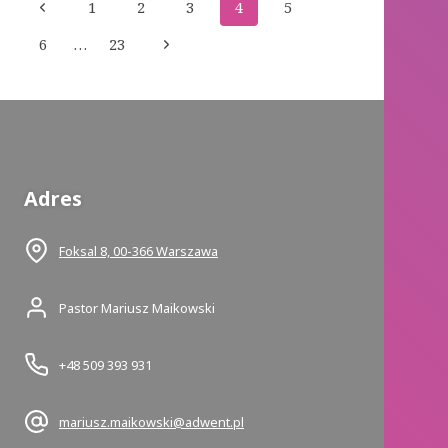
Nawigacja
Poprzednia
1
2
3
4
5
strony
strona
Następna
6
…
23
strona
Adres
Foksal 8, 00-366 Warszawa
Pastor Mariusz Maikowski
+48 509 393 931
mariusz.maikowski@adwent.pl