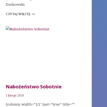
Dutkowski
NABOŻEŃSTWO
CZYTAJ WIĘCEJ
SOBOTNIE
Nabożeństwo Sobotnie
1 lutego 2018
[column width=”1/1″ last=”true” title=””