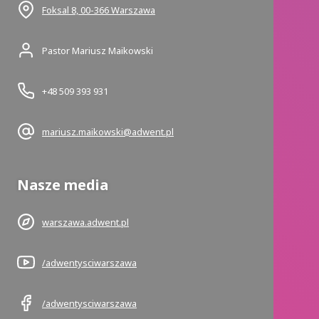
Foksal 8, 00-366 Warszawa
Pastor Mariusz Maikowski
+48 509 393 931
mariusz.maikowski@adwent.pl
Nasze media
warszawa.adwent.pl
/adwentysciwarszawa
/adwentysciwarszawa