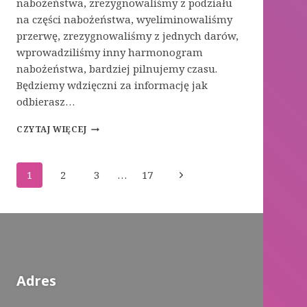
nabożeństwa, zrezygnowaliśmy z podziału
na części nabożeństwa, wyeliminowaliśmy
przerwę, zrezygnowaliśmy z jednych darów,
wprowadziliśmy inny harmonogram
nabożeństwa, bardziej pilnujemy czasu.
Będziemy wdzięczni za informację jak
odbierasz…
ANKIETA
CZYTAJ WIĘCEJ
Nawigacja
Następna
1
2
3
…
17
strony
strona
Adres