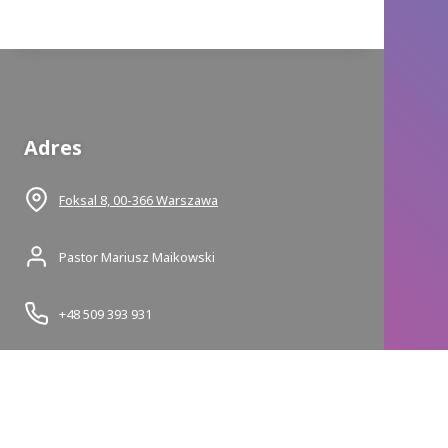
Adres
Foksal 8, 00-366 Warszawa
Pastor Mariusz Maikowski
+48 509 393 931
mariusz.maikowski@adwent.pl
Nasze media