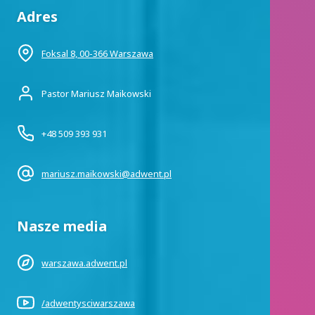
Adres
Foksal 8, 00-366 Warszawa
Pastor Mariusz Maikowski
+48 509 393 931
mariusz.maikowski@adwent.pl
Nasze media
warszawa.adwent.pl
/adwentysciwarszawa