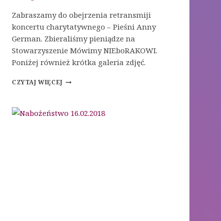
Zabraszamy do obejrzenia retransmiji
koncertu charytatywnego – Pieśni Anny
German. Zbieraliśmy pieniądze na
Stowarzyszenie Mówimy NIEboRAKOWI.
Poniżej również krótka galeria zdjęć.
KONCERT
CZYTAJ WIĘCEJ
CHARYTATYWNY
–
PIEŚNI
ANNY
GERMAN