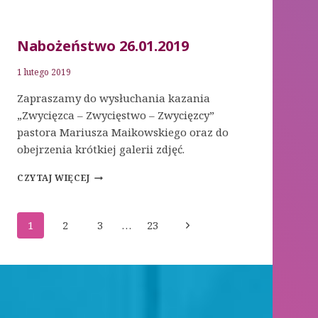
Nabożeństwo 26.01.2019
1 lutego 2019
Zapraszamy do wysłuchania kazania
„Zwycięzca – Zwycięstwo – Zwycięzcy”
pastora Mariusza Maikowskiego oraz do
obejrzenia krótkiej galerii zdjęć.
NABOŻEŃSTWO
CZYTAJ WIĘCEJ
26.01.2019
Nawigacja
Następna
1
2
3
…
23
strony
strona