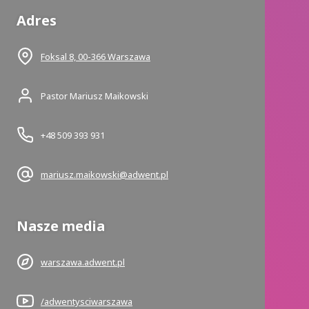
Adres
Foksal 8, 00-366 Warszawa
Pastor Mariusz Maikowski
+48 509 393 931
mariusz.maikowski@adwent.pl
Nasze media
warszawa.adwent.pl
/adwentysciwarszawa