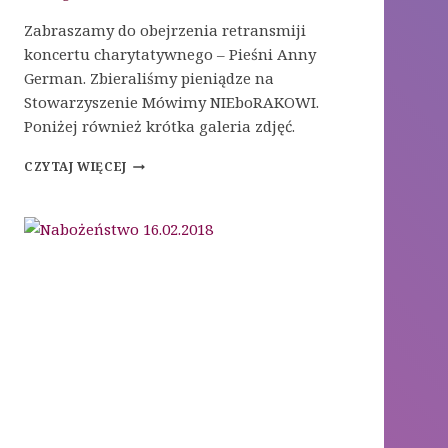
Zabraszamy do obejrzenia retransmiji
koncertu charytatywnego – Pieśni Anny
German. Zbieraliśmy pieniądze na
Stowarzyszenie Mówimy NIEboRAKOWI.
Poniżej również krótka galeria zdjęć.
KONCERT
CZYTAJ WIĘCEJ
CHARYTATYWNY
–
PIEŚNI
ANNY
GERMAN