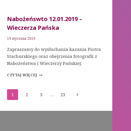
Nabożeńswto 12.01.2019 –
Wieczerza Pańska
19 stycznia 2019
Zapraszamy do wysłuchania kazania Piotra
Stachurskiego oraz obejrzenia fotografii z
Nabożeństwa i Wieczerzy Pańskiej.
NABOŻEŃSWTO
CZYTAJ WIĘCEJ
12.01.2019
–
WIECZERZA
Nawigacja
Następna
1
2
3
…
23
PAŃSKA
strony
strona