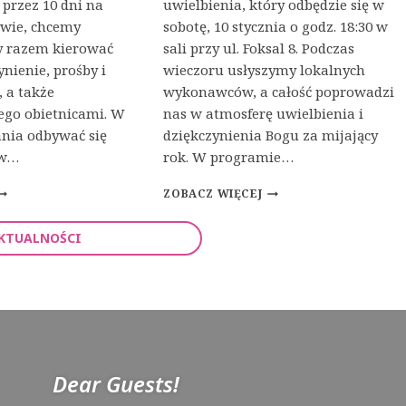
przez 10 dni na
uwielbienia, który odbędzie się w
twie, chcemy
sobotę, 10 stycznia o godz. 18:30 w
by razem kierować
sali przy ul. Foksal 8. Podczas
nienie, prośby i
wieczoru usłyszymy lokalnych
 a także
wykonawców, a całość poprowadzi
ego obietnicami. W
nas w atmosferę uwielbienia i
nia odbywać się
dziękczynienia Bogu za mijający
 w…
rok. W programie…
K
ZOBACZ WIĘCEJ
O
N
AKTUALNOŚCI
C
E
M
R
T
N
O
W
O
Dear Guests!
W
R
O