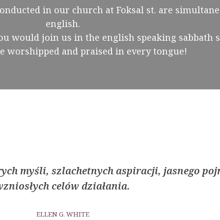
C
onducted in our church at Foksal st. are simultane
Z
english.
N
Y
 you would join us in the english speaking sabbath s
be worshipped and praised in every tongue!
ych myśli, szlachetnych aspiracji, jasnego p
wzniosłych celów działania.
ELLEN G. WHITE