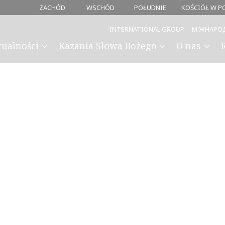
ZACHÓD
WSCHÓD
POŁUDNIE
KOŚCIÓŁ W P
INTERNATIONAL GROUP
МІЖНАРО
tualności
Kazania Słowa Bożego
O nas