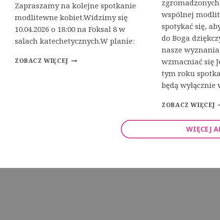
zgromadzonych 
Zapraszamy na kolejne spotkanie
wspólnej modli
modlitewne kobiet.Widzimy się
spotykać się, a
10.04.2026 o 18:00 na Foksal 8 w
do Boga dziękczy
salach katechetycznych.W planie:
nasze wyznania,
S
ZOBACZ WIĘCEJ
wzmacniać się J
P
tym roku spotka
O
będą wyłącznie
T
K
1
A
ZOBACZ WIĘCEJ
0
N
D
I
WIĘCEJ 
N
E
I
M
O
O
D
D
L
L
I
I
T
T
E
W
Y
N