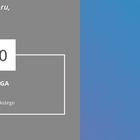
ru,
0
UGA
Bożego