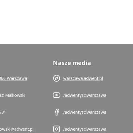
Nasze media
-366 Warszawa
warszawa.adwent.pl
sz Maikowski
/adwentysciwarszawa
931
/adwentysciwarszawa
kowski@adwent.pl
/adwentysciwarszawa