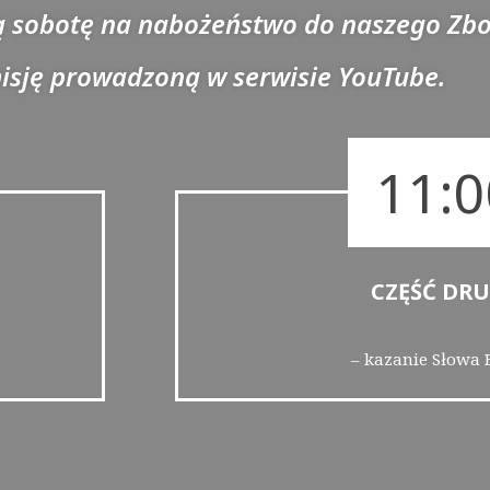
 sobotę na nabożeństwo do naszego Zbo
misję prowadzoną w serwisie
YouTube
.
11:0
CZĘŚĆ DR
– kazanie Słowa 