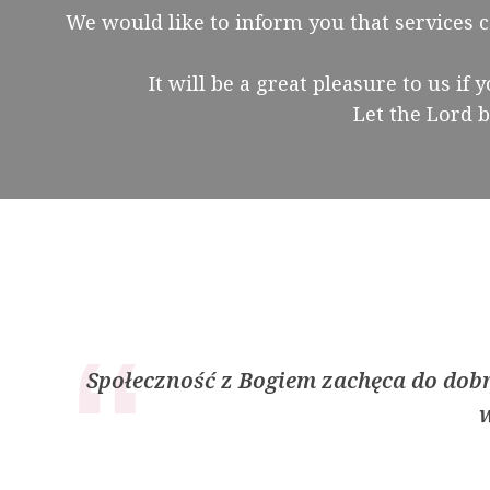
2
E
We would like to inform you that services c
0
K
2
O
6
B
It will be a great pleasure to us if
I
Let the Lord 
E
T
Społeczność z Bogiem zachęca do dobr