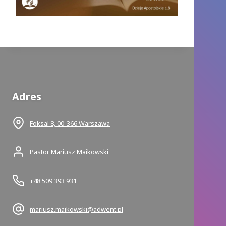
Adres
Foksal 8, 00-366 Warszawa
Pastor Mariusz Maikowski
+48 509 393 931
mariusz.maikowski@adwent.pl