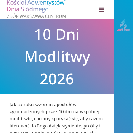
Przejdź
do
treści
10 Dni
Modlitwy
2026
Jak co roku wzorem apostołów
zgromadzonych przez 10 dni na wspólnej
modlitwie, chcemy spotykać się, aby razem
kierować do Boga dziękczynienie, prośby i
nasze wyznania, a także wzmacniać się