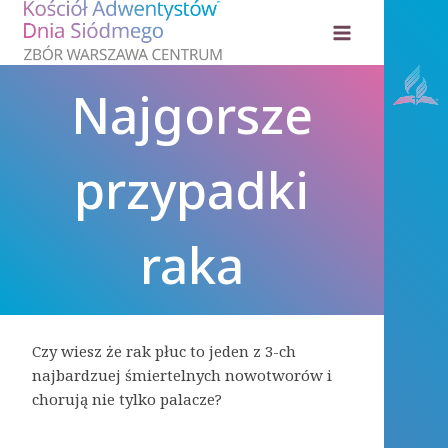
Przejdź
do
treści
Najgorsze
przypadki
raka
Czy wiesz że rak płuc to jeden z 3-ch
najbardzuej śmiertelnych nowotworów i
chorują nie tylko palacze?