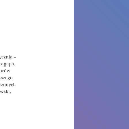
ycznia –
 agapa.
borów
aszego
dzonych
wski,