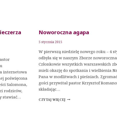
ieczerza
Noworoczna agapa
5 stycznia 2015
W pierwszą niedzielę nowego roku – 4 st
odbyła się w naszym Zborze noworoczna
astor
Członkowie wszystkich warszawskich z
lu
mieli okazję do spotkania i wielbienia N
a internetowa
Pana w modlitwach i pieśniach. Zgroma
iej poświęcona
gości przywitał pastor Krzysztof Romano
eści Salomona,
składając…
ci rodziców,
ży stawiać…
NOWOROCZNA
CZYTAJ WIĘCEJ
AGAPA