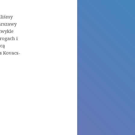
iliśmy
Warszawy
zwykle
rogach i
wcą
s Kovacs-