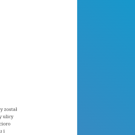
y został
y ulicy
cioro
u i