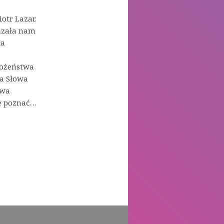
otr Lazar.
azała nam
ła
bożeństwa
a Słowa
awa
że poznać…