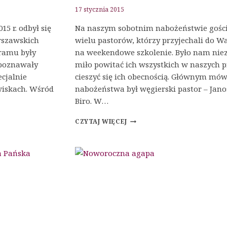
17 stycznia 2015
5 r. odbył się
Na naszym sobotnim nabożeństwie gośc
arszawskich
wielu pastorów, którzy przyjechali do 
ramu były
na weekendowe szkolenie. Było nam nie
i poznawały
miło powitać ich wszystkich w naszych p
cjalnie
cieszyć się ich obecnością. Głównym mó
wiskach. Wśród
nabożeństwa był węgierski pastor – Jano
Biro. W…
NABOŻEŃSTWO
CZYTAJ WIĘCEJ
SOBOTNIE