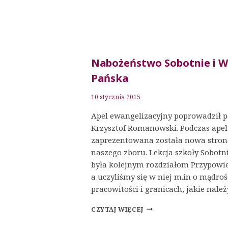
Nabożeństwo Sobotnie i W
Pańska
10 stycznia 2015
Apel ewangelizacyjny poprowadził p
Krzysztof Romanowski. Podczas ape
zaprezentowana została nowa stron
naszego zboru. Lekcja szkoły Sobotn
była kolejnym rozdziałom Przypowi
a uczyliśmy się w niej m.in o mądroś
pracowitości i granicach, jakie nale
NABOŻEŃSTWO
CZYTAJ WIĘCEJ
SOBOTNIE
I