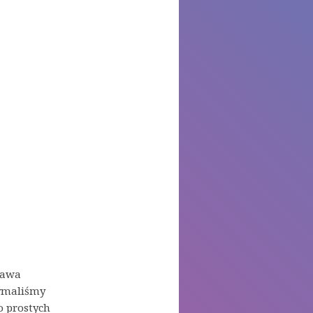
ława
zymaliśmy
o prostych