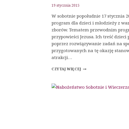
19 stycznia 2015
W sobotnie popołudnie 17 stycznia 201
program dla dzieci i młodzieży z w
zborów. Tematem przewodnim prog
przypowieści Jezusa. Ich treść dziec
poprzez rozwiązywanie zadań na spe
przygotowanych na tę okazję stano
atrakcji…
PROGRAM
CZYTAJ WIĘCEJ
DLA
DZIECI
I
MŁODZIEŻY