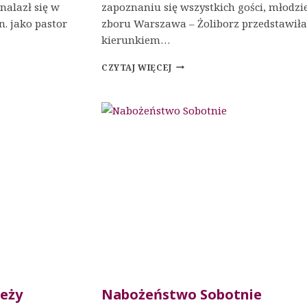
nalazł się w
zapoznaniu się wszystkich gości, młodzi
n. jako pastor
zboru Warszawa – Żoliborz przedstawiła
kierunkiem…
NIEDZIELNY
CZYTAJ WIĘCEJ
PROGRAM
DLA
DZIECI
ieży
Nabożeństwo Sobotnie