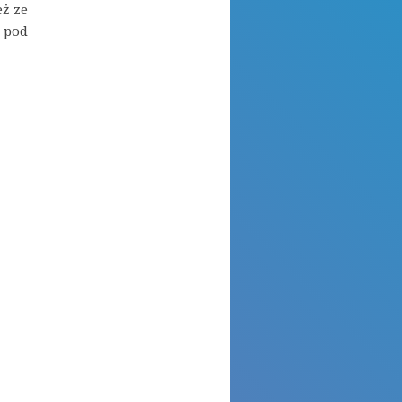
eż ze
 pod