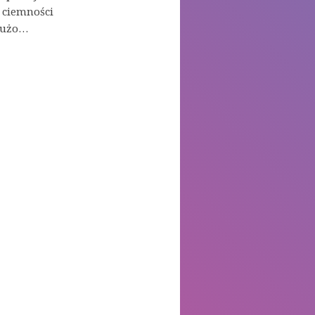
w ciemności
 dużo…