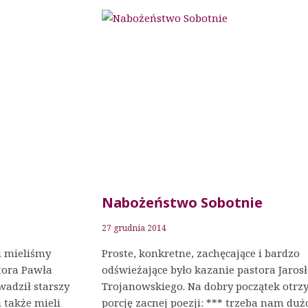
Nabożeństwo Sobotnie
27 grudnia 2014
 mieliśmy
Proste, konkretne, zachęcające i bardzo
tora Pawła
odświeżające było kazanie pastora Jaros
wadził starszy
Trojanowskiego. Na dobry początek otr
 także mieli
porcję zacnej poezji: *** trzeba nam duż