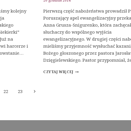
20 grudnia 2014
iśmy kolejny
Pierwszą część nabożeństwa prowadził Pi
ja
Poruszający apel ewangelizacyjny przek
skiego
Anna Grusza-Snigurenko, która zachęca
iekierki”
słuchaczy do wspólnego wyjścia
Już na
ewangelizacyjnego. W drugiej części na
owi harcerze i
mieliśmy przyjemność wysłuchać kazani
 powstanie…
Bożego głoszonego przez pastora Jarosł
Dzięgielewskiego. Pastor przypomniał, 
NABOŻEŃSTWO
CZYTAJ WIĘCEJ
SOBOTNIE
Następna
22
23
strona