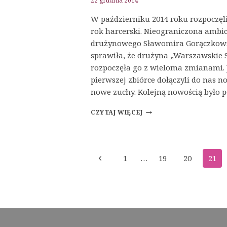
22 grudnia 2014
W październiku 2014 roku rozpoczęl
rok harcerski. Nieograniczona ambic
drużynowego Sławomira Gorączkow
sprawiła, że drużyna „Warszawskie S
rozpoczęła go z wieloma zmianami. 
pierwszej zbiórce dołączyli do nas n
nowe zuchy. Kolejną nowością było
CZUWAJ!
CZYTAJ WIĘCEJ
Nawigacja
Poprzednia
1
…
19
20
21
strony
strona