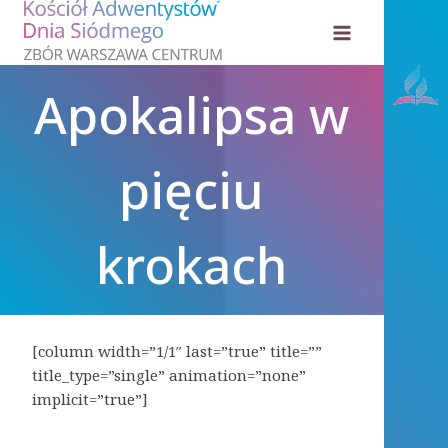
Przejdź
do
treści
Apokalipsa w
pięciu
krokach
[column width=”1/1″ last=”true” title=””
title_type=”single” animation=”none”
implicit=”true”]