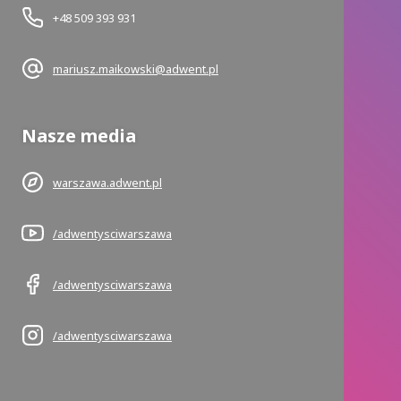
+48 509 393 931
mariusz.maikowski@adwent.pl
Nasze media
warszawa.adwent.pl
/adwentysciwarszawa
/adwentysciwarszawa
/adwentysciwarszawa