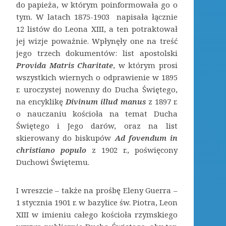
do papieża, w którym poinformowała go o
tym. W latach 1875-1903 napisała łącznie
12 listów do Leona XIII, a ten potraktował
jej wizje poważnie. Wpłynęły one na treść
jego trzech dokumentów: list apostolski
Provida Matris Charitate
, w którym prosi
wszystkich wiernych o odprawienie w 1895
r. uroczystej nowenny do Ducha Świętego,
na encyklikę
Divinum illud manus
z 1897 r.
o nauczaniu kościoła na temat Ducha
Świętego i Jego darów, oraz na list
skierowany do biskupów
Ad fovendum in
christiano populo
z 1902 r., poświęcony
Duchowi Świętemu.
I wreszcie – także na prośbę Eleny Guerra –
1 stycznia 1901 r. w bazylice św. Piotra, Leon
XIII w imieniu całego kościoła rzymskiego