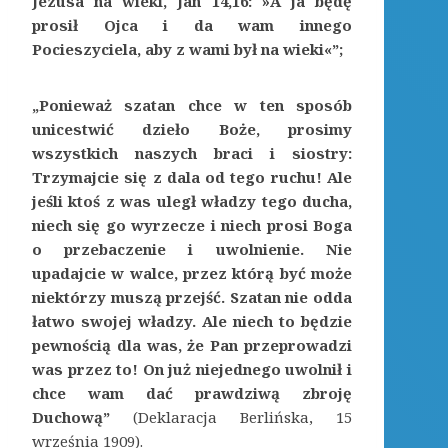
Jezusa na wieki, Jan 14,16: »A ja będę
prosił Ojca i da wam innego
Pocieszyciela, aby z wami był na wieki«”;
„Ponieważ szatan chce w ten sposób
unicestwić dzieło Boże, prosimy
wszystkich naszych braci i siostry:
Trzymajcie się z dala od tego ruchu! Ale
jeśli ktoś z was uległ władzy tego ducha,
niech się go wyrzecze i niech prosi Boga
o przebaczenie i uwolnienie. Nie
upadajcie w walce, przez którą być może
niektórzy muszą przejść. Szatan nie odda
łatwo swojej władzy. Ale niech to będzie
pewnością dla was, że Pan przeprowadzi
was przez to! On już niejednego uwolnił i
chce wam dać prawdziwą zbroję
Duchową”
(Deklaracja Berlińska, 15
września 1909).