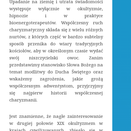
Upadanie na ziemię i utrata świadomości
występuje wyłącznie w okultyzmie,
hipnozie i w praktyce
bioenergoterapeutów. Współczesny ruch
charyzmatyczny składa się z wielu różnych
nurtów, z których część w bardzo subtelny
sposób przenika do wiary tradycyjnych
kościołów, aby w określonym czasie wydać
swój niszczycielski owoc. Zanim
przedstawimy stanowisko Słowa Bożego na
temat modlitwy do Ducha Świętego oraz
wskażemy zagrożenia, jakie grożą
współczesnym adwentystom, przyjrzyjmy
się najpierw historii współczesnej
charyzmanii.
Jest znamienne, że nagłe zainteresowanie
w drugiej połowie XIX okultyzmem w
krajach cywilizowanych, zbiegło się w