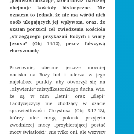
„pentekostalizacją”, która coraz bardziej
obejmuje kościoły historyczne. Nie
oznacza to jednak, że nie ma wśród nich
osób ulegających jej wpływom, oraz, że
szatan porzucił cel zwiedzenia Kościoła
„strzegącego przykazań Bożych i wiary
Jezusa” (Obj 14:12),
przez fałszywą
charyzmanię.
Przeciwnie, obecnie jeszcze mocniej
naciska na Boży lud i uderza w jego
najsłabsze punkty, aby otworzył się na
„ożywienie” mistyfikatorskiego ducha. Wie,
że są w nim „letni” oraz „ślepi”
Laodycejczycy nie chodzący w szacie
sprawiedliwości Chrystusa (Obj 3:17-18),
którzy ulec mogą pokusie przyjęcia
zwodniczej mocy „przybierającej postać
mocy światłości”. Nie tylko oni, ale wszyscy