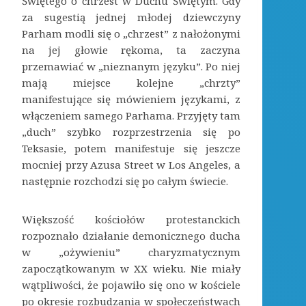
Świętego o chrzest w Duchu Świętym. Gdy
za sugestią jednej młodej dziewczyny
Parham modli się o „chrzest” z nałożonymi
na jej głowie rękoma, ta zaczyna
przemawiać w „nieznanym języku”. Po niej
mają miejsce kolejne „chrzty”
manifestujące się mówieniem językami, z
włączeniem samego Parhama. Przyjęty tam
„duch” szybko rozprzestrzenia się po
Teksasie, potem manifestuje się jeszcze
mocniej przy Azusa Street w Los Angeles, a
następnie rozchodzi się po całym świecie.
Większość kościołów protestanckich
rozpoznało działanie demonicznego ducha
w „ożywieniu” charyzmatycznym
zapoczątkowanym w XX wieku. Nie miały
wątpliwości, że pojawiło się ono w kościele
po okresie rozbudzania w społeczeństwach