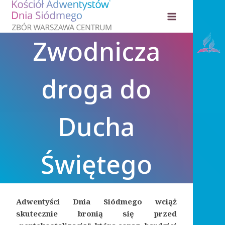
Przejdź
do
treści
Zwodnicza
droga do
Ducha
Świętego
Adwentyści Dnia Siódmego wciąż
skutecznie bronią się przed