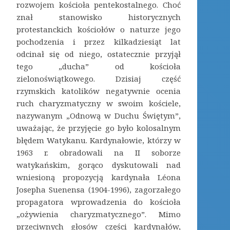
rozwojem kościoła pentekostalnego. Choć
znał stanowisko historycznych
protestanckich kościołów o naturze jego
pochodzenia i przez kilkadziesiąt lat
odcinał się od niego, ostatecznie przyjął
tego „ducha” od kościoła
zielonoświątkowego. Dzisiaj część
rzymskich katolików negatywnie ocenia
ruch charyzmatyczny w swoim kościele,
nazywanym „Odnową w Duchu Świętym”,
uważając, że przyjęcie go było kolosalnym
błędem Watykanu. Kardynałowie, którzy w
1963 r. obradowali na II soborze
watykańskim, gorąco dyskutowali nad
wniesioną propozycją kardynała Léona
Josepha Suenensa (1904-1996), zagorzałego
propagatora wprowadzenia do kościoła
„ożywienia charyzmatycznego”. Mimo
przeciwnych głosów części kardynałów,