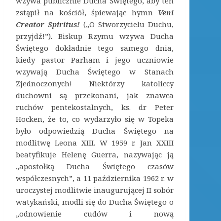
wzywa publicznie Ducha Świętego, aby ten
zstąpił na kościół, śpiewając hymn
Veni
Creator Spiritus!
(„O Stworzycielu Duchu,
przyjdź!”). Biskup Rzymu wzywa Ducha
Świętego dokładnie tego samego dnia,
kiedy pastor Parham i jego uczniowie
wzywają Ducha Świętego w Stanach
Zjednoczonych! Niektórzy katoliccy
duchowni są przekonani, jak znawca
ruchów pentekostalnych, ks. dr Peter
Hocken, że to, co wydarzyło się w Topeka
było odpowiedzią Ducha Świętego na
modlitwę Leona XIII. W 1959 r. Jan XXIII
beatyfikuje Helenę Guerra, nazywając ją
„apostołką Ducha Świętego czasów
współczesnych”, a 11 października 1962 r. w
uroczystej modlitwie inaugurującej II sobór
watykański, modli się do Ducha Świętego o
„odnowienie cudów i nową