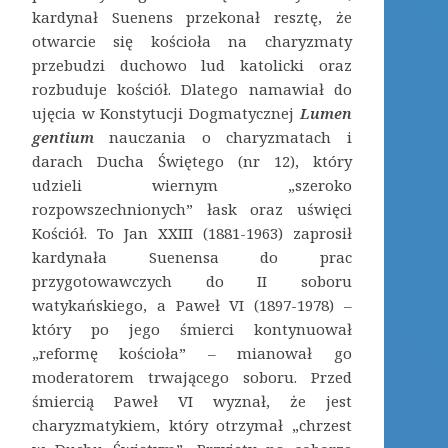
kardynał Suenens przekonał resztę, że
otwarcie się kościoła na charyzmaty
przebudzi duchowo lud katolicki oraz
rozbuduje kościół. Dlatego namawiał do
ujęcia w Konstytucji Dogmatycznej
Lumen
gentium
nauczania o charyzmatach i
darach Ducha Świętego (nr 12), który
udzieli wiernym „szeroko
rozpowszechnionych” łask oraz uświęci
Kościół. To Jan XXIII (1881-1963) zaprosił
kardynała Suenensa do prac
przygotowawczych do II soboru
watykańskiego, a Paweł VI (1897-1978) –
który po jego śmierci kontynuował
„reformę kościoła” – mianował go
moderatorem trwającego soboru. Przed
śmiercią Paweł VI wyznał, że jest
charyzmatykiem, który otrzymał „chrzest