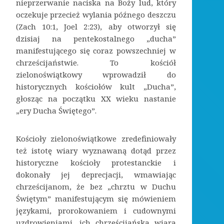
nieprzerwanie naciska na Boży lud, który
oczekuje przecież wylania późnego deszczu
(Zach 10:1, Joel 2:23), aby otworzył się
dzisiaj na pentekostalnego „ducha”
manifestującego się coraz powszechniej w
chrześcijaństwie. To kościół
zielonoświątkowy wprowadził do
historycznych kościołów kult „Ducha”,
głosząc na początku XX wieku nastanie
„ery Ducha Świętego”.
Kościoły zielonoświątkowe zredefiniowały
też istotę wiary wyznawaną dotąd przez
historyczne kościoły protestanckie i
dokonały jej deprecjacji, wmawiając
chrześcijanom, że bez „chrztu w Duchu
Świętym” manifestującym się mówieniem
językami, prorokowaniem i cudownymi
uzdrowieniami, ich chrześcijańska wiara