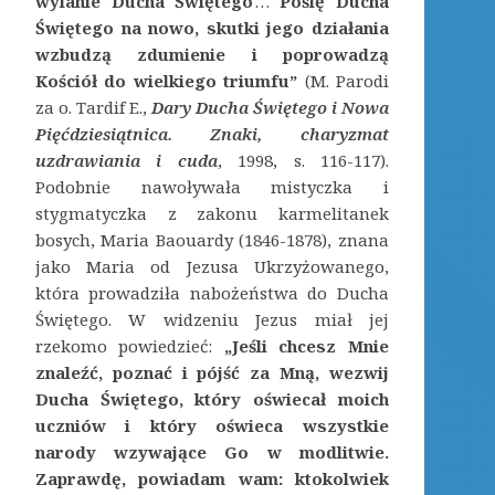
wylanie Ducha Świętego
…
Poślę Ducha
Świętego na nowo, skutki jego działania
wzbudzą zdumienie i poprowadzą
Kościół do wielkiego triumfu”
(M. Parodi
za o. Tardif E.,
Dary Ducha Świętego i Nowa
Pięćdziesiątnica. Znaki, charyzmat
uzdrawiania i cuda
, 1998, s. 116-117).
Podobnie nawoływała mistyczka i
stygmatyczka z zakonu karmelitanek
bosych, Maria Baouardy (1846-1878), znana
jako Maria od Jezusa Ukrzyżowanego,
która prowadziła nabożeństwa do Ducha
Świętego. W widzeniu Jezus miał jej
rzekomo powiedzieć:
„Jeśli chcesz Mnie
znaleźć, poznać i pójść za Mną, wezwij
Ducha Świętego, który oświecał moich
uczniów i który oświeca wszystkie
narody wzywające Go w modlitwie.
Zaprawdę, powiadam wam: ktokolwiek