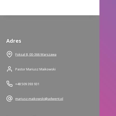
Adres
Foksal 8, 00-366 Warszawa
Pastor Mariusz Maikowski
+48 509 393 931
mariusz.maikowski@adwent.pl