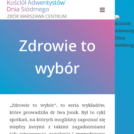
Przejdź
do
treści
Zdrowie to
wybór
„Zdrowie to wybór”, to seria wykładów,
które prowadziła dr Iwa Jonik. Był to cykl
spotkań, na których mogliśmy zapoznać się
między innymi z takimi zagadnieniami
jak: osteoporoza, zapalenie i zwyrodnienie