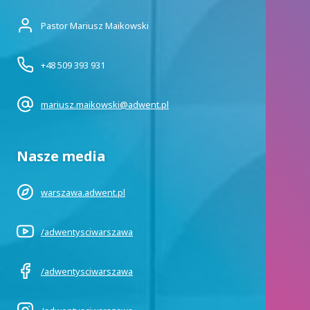
Pastor Mariusz Maikowski
+48 509 393 931
mariusz.maikowski@adwent.pl
Nasze media
warszawa.adwent.pl
/adwentysciwarszawa
/adwentysciwarszawa