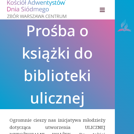
Przejdź
do
treści
Prośba o
książki do
biblioteki
ulicznej
Ogromnie cieszy nas inicjatywa młodzieży
dotycząca utworzenia ULICZNEJ