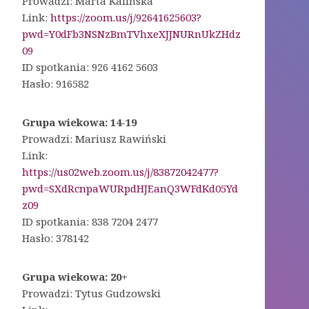
Prowadzi: Marta Kalińska
Link:
https://zoom.us/j/92641625603?
pwd=Y0dFb3NSNzBmTVhxeXJJNURnUkZHdz
09
ID spotkania: 926 4162 5603
Hasło: 916582
Grupa wiekowa: 14-19
Prowadzi: Mariusz Rawiński
Link:
https://us02web.zoom.us/j/83872042477?
pwd=SXdRcnpaWURpdHJEanQ3WFdKd05Yd
z09
ID spotkania: 838 7204 2477
Hasło: 378142
Grupa wiekowa: 20+
Prowadzi: Tytus Gudzowski