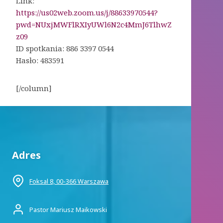
Link:
https://us02web.zoom.us/j/88633970544?
pwd=NUxjMWFlRXIyUWl6N2c4MmJ6TlhwZ
z09
ID spotkania: 886 3397 0544
Hasło: 483591
[/column]
Adres
Foksal 8, 00-366 Warszawa
Pastor Mariusz Maikowski