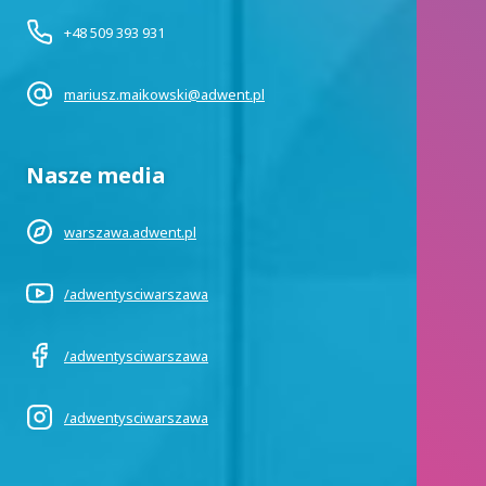
+48 509 393 931
mariusz.maikowski@adwent.pl
Nasze media
warszawa.adwent.pl
/adwentysciwarszawa
/adwentysciwarszawa
/adwentysciwarszawa