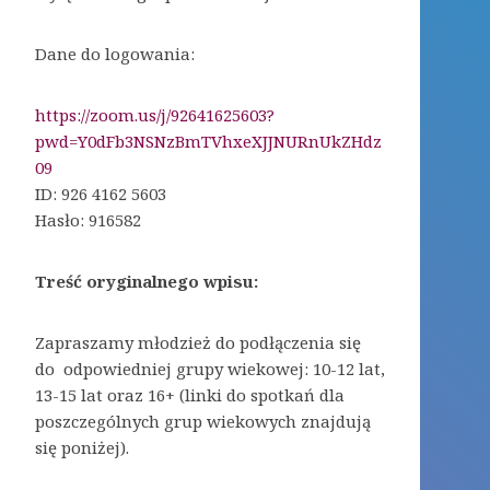
Dane do logowania:
https://zoom.us/j/92641625603?
pwd=Y0dFb3NSNzBmTVhxeXJJNURnUkZHdz
09
ID: 926 4162 5603
Hasło: 916582
Treść oryginalnego wpisu:
Zapraszamy młodzież do podłączenia się
do odpowiedniej grupy wiekowej: 10-12 lat,
13-15 lat oraz 16+ (linki do spotkań dla
poszczególnych grup wiekowych znajdują
się poniżej).