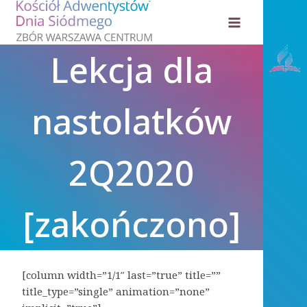
Przejdź
do
treści
Lekcja dla
nastolatków
2Q2020
[zakończono]
[column width=”1/1″ last=”true” title=””
title_type=”single” animation=”none”