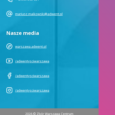
mariusz.maikowski@adwent.pl
Nasze media
warszawa.adwent.pl
/adwentysciwarszawa
/adwentysciwarszawa
/adwentysciwarszawa
2026 © Zbór Warszawa Centrum