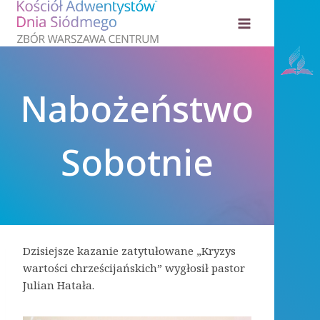
Przejdź
do
treści
Nabożeństwo
Sobotnie
Dzisiejsze kazanie zatytułowane „Kryzys
wartości chrześcijańskich” wygłosił pastor
Julian Hatała.