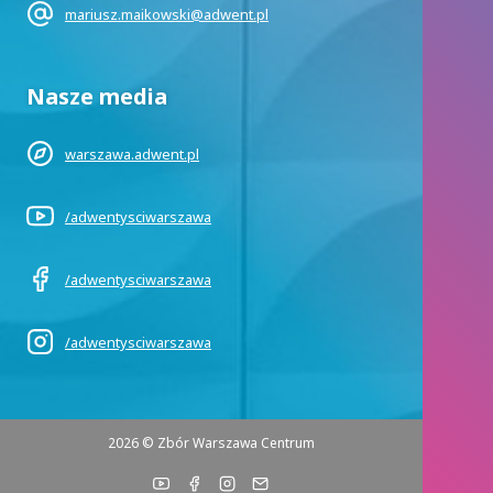
mariusz.maikowski@adwent.pl
Nasze media
warszawa.adwent.pl
/adwentysciwarszawa
/adwentysciwarszawa
/adwentysciwarszawa
2026 © Zbór Warszawa Centrum