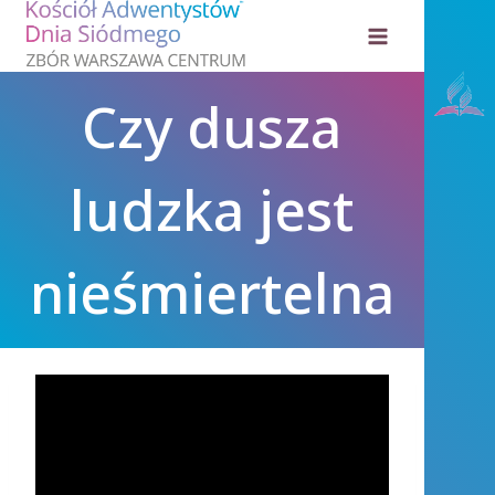
Przejdź
do
treści
Czy dusza
ludzka jest
nieśmiertelna