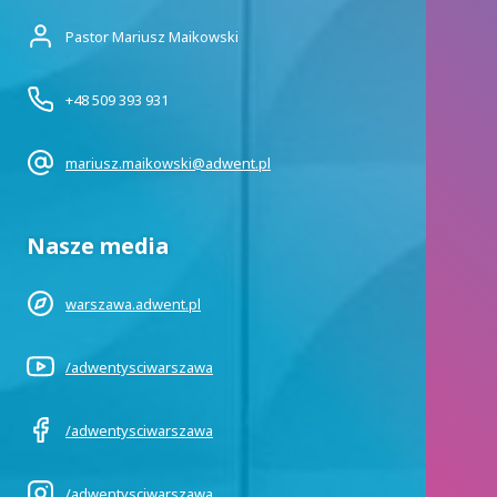
Pastor Mariusz Maikowski
+48 509 393 931
mariusz.maikowski@adwent.pl
Nasze media
warszawa.adwent.pl
/adwentysciwarszawa
/adwentysciwarszawa
/adwentysciwarszawa