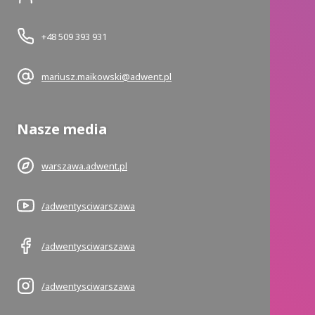
+48 509 393 931
mariusz.maikowski@adwent.pl
Nasze media
warszawa.adwent.pl
/adwentysciwarszawa
/adwentysciwarszawa
/adwentysciwarszawa