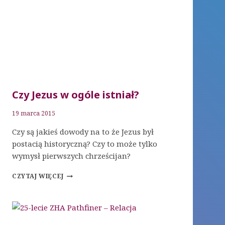
Czy Jezus w ogóle istniał?
19 marca 2015
Czy są jakieś dowody na to że Jezus był
postacią historyczną? Czy to może tylko
wymysł pierwszych chrześcijan?
CZY
CZYTAJ WIĘCEJ
JEZUS
W
OGÓLE
ISTNIAŁ?