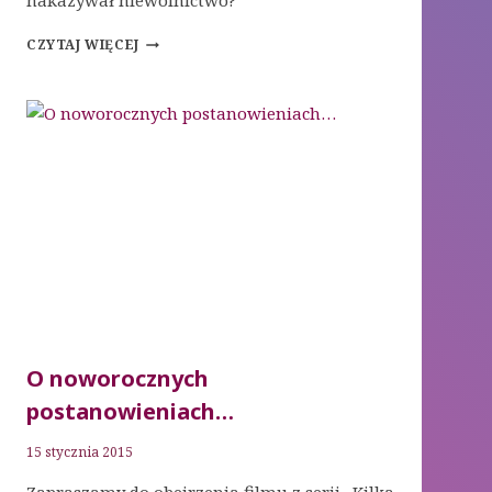
nakazywał niewolnictwo?
CZY
CZYTAJ WIĘCEJ
BIBLIA
PROPAGUJE
NIEWOLNICTWO?
O noworocznych
postanowieniach…
15 stycznia 2015