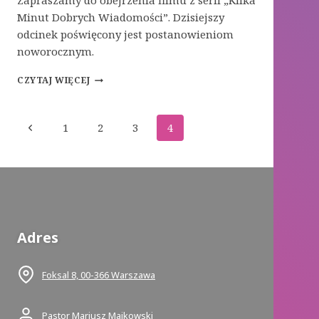
Zapraszamy do obejrzenia filmu z serii „Kilka
Minut Dobrych Wiadomości”. Dzisiejszy
odcinek poświęcony jest postanowieniom
noworocznym.
O
CZYTAJ WIĘCEJ
NOWOROCZNYCH
POSTANOWIENIACH…
Nawigacja
Poprzednia
1
2
3
4
strony
strona
Adres
Foksal 8, 00-366 Warszawa
Pastor Mariusz Maikowski